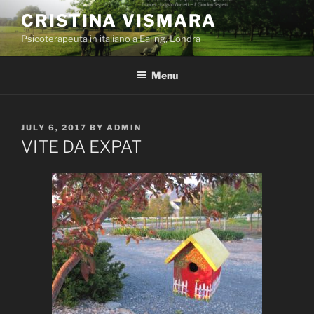
Skip
CRISTINA VISMARA
to
Psicoterapeuta in italiano a Ealing, Londra
content
Menu
POSTED
JULY 6, 2017
BY
ADMIN
ON
VITE DA EXPAT