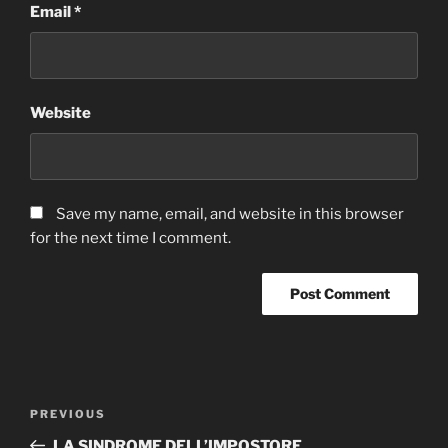
Email
*
Website
Save my name, email, and website in this browser
for the next time I comment.
Post
Previous
PREVIOUS
navigation
Post
LA SINDROME DELL’IMPOSTORE