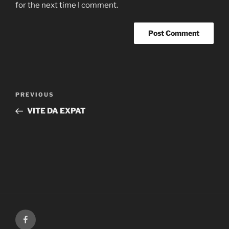
for the next time I comment.
Post
Previous
PREVIOUS
navigation
Post
VITE DA EXPAT
FB