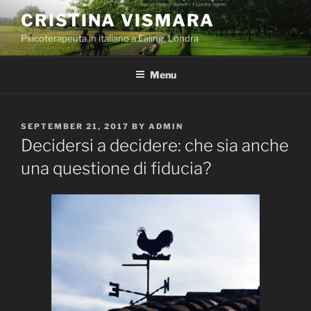
Skip
CRISTINA VISMARA
to
Psicoterapeuta in italiano a Ealing, Londra
content
Menu
POSTED
SEPTEMBER 21, 2017
BY
ADMIN
ON
Decidersi a decidere: che sia anche
una questione di fiducia?