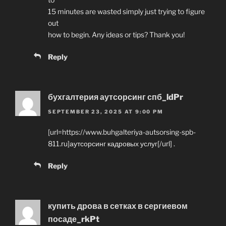
15 minutes are wasted simply just trying to figure
out
how to begin. Any ideas or tips? Thank you!
Reply
бухгалтерия аутсорсинг спб_ldPr
SEPTEMBER 23, 2025 AT 9:00 PM
[url=https://www.buhgalteriya-autsorsing-spb-
811.ru]аутсорсинг кадровых услуг[/url] .
Reply
купить дрова в сетках в сергиевом
посаде_rkPt