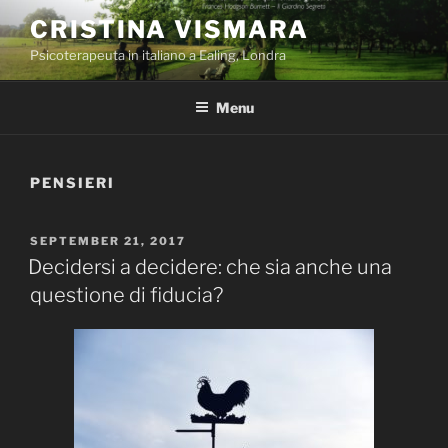
Skip
CRISTINA VISMARA
to
Psicoterapeuta in italiano a Ealing, Londra
content
Menu
PENSIERI
POSTED
SEPTEMBER 21, 2017
ON
Decidersi a decidere: che sia anche una
questione di fiducia?