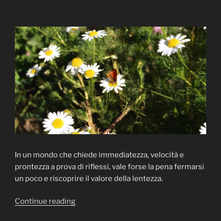
sguardo
esplorativo
su
noi
stessi.”
In un mondo che chiede immediatezza, velocità e
prontezza a prova di riflessi, vale forse la pena fermarsi
un poco e riscoprire il valore della lentezza.
“Mai
Continue reading
provato