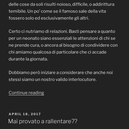
delle cose da soli risulti noioso, difficile, o addirittura
temibile. Un po’ come se il famoso sale della vita
fossero solo ed esclusivamente gli altri.
Certo ci nutriamo di relazioni. Basti pensare a quanto
per un neonato siano essenziali le attenzioni di chi se
ne prende cura, o ancora al bisogno di condividere con
chi amiamo qualcosa di particolare che ci accade
durante la giornata.
Dobbiamo però iniziare a considerare che anche noi
stessi siamo un nostro valido interlocutore.
“ME,
Continue reading
MYSELF
AND
I.
POSTED
APRIL 18, 2017
ON
Ovvero
Mai provato a rallentare??
uno